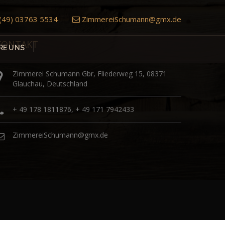
(49) 03763 5534
ZimmereiSchumann@gmx.de
KONTAKT
RE UNS
Zimmerei Schumann Gbr, Fliederweg 15, 08371
Glauchau, Deutschland
+ 49 178 1811876, + 49 171 7942433
ZimmereiSchumann@gmx.de